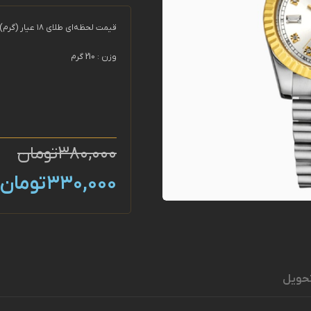
قیمت لحظه‌ای
طلای ۱۸ عیار (گرم): 18,578,200 تومان
وزن
:
210
گرم
۳۸۰,۰۰۰
تومان
۳۳۰,۰۰۰
تومان
تحویل