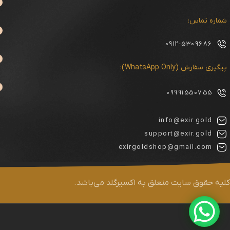
شماره تماس:
0912-5309686
پیگیری سفارش (WhatsApp Only):
09991550755
info@exir.gold
support@exir.gold
exirgoldshop@gmail.com
کلیه حقوق سایت متعلق به اکسیرگلد می‌باشد.