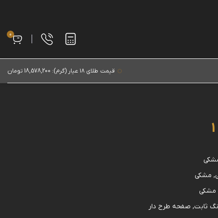
0
قیمت
طلای ۱۸ عیار (گرم): 18,578,200 تومان
مشکی
ی, مشکی
, مشکی
نگ ثابت, صفحه طرح دار